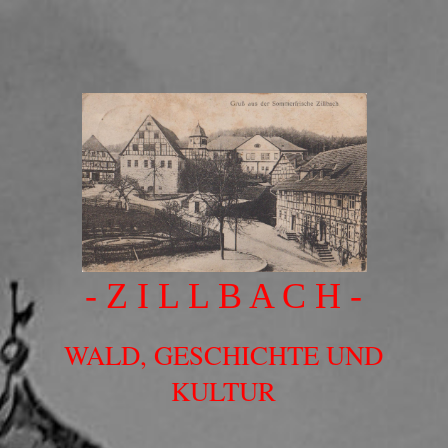
- Z I L L B A C H -
WALD, GESCHICHTE UND
KULTUR