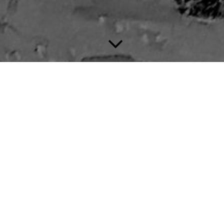
Herzlich Willkommen in Zillbach!
.... vielleicht finden Sie hier, was sie suchen
Startseite
St. Hubertus-Kirche
Gottesdienste
Kunst im Keller